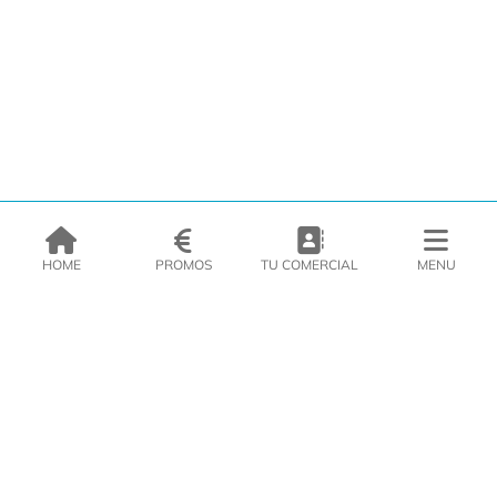
HOME
PROMOS
TU COMERCIAL
MENU
EMPRESA
PRODUCTOS
CATÁLOGOS
INSPIRATE
PRENSA
CONTACTO
DEL MORAL Congelats C/Migdia 3 - 5, 17458 - Fornells de la Selva -
Telf:
972
47
61 51
Zona Clients
|
Cesta
|
Política de cookies
|
Política de