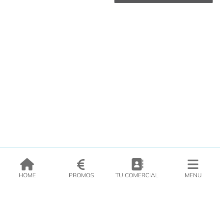
HOME
PROMOS
TU COMERCIAL
MENU
EMPRESA
PRODUCTOS
CATÁLOGOS
INSPIRATE
PRENSA
CONTACTO
DEL MORAL Congelats C/Migdia 3 - 5, 17458 - Fornells de la Selva -
Telf:
972
47
61 51