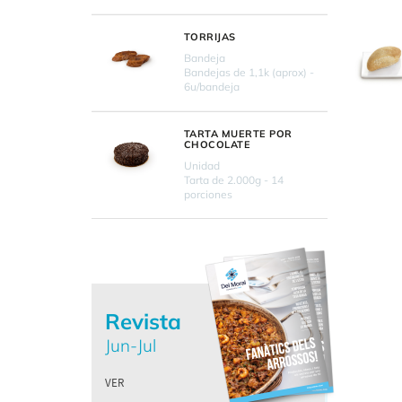
TORRIJAS
Bandeja
Bandejas de 1,1k (aprox) -
6u/bandeja
TARTA MUERTE POR
CHOCOLATE
Unidad
Tarta de 2.000g - 14
porciones
Revista
Jun-Jul
VER