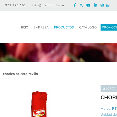
972 476 151
·
info@fdelmoral.com
INICIO
EMPRESA
PRODUCTOS
CATÁLOGO
PROMOCI
>
chorizo selecto revilla
810200
CHORI
Marca:
RE
Unidad de