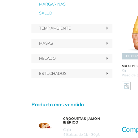
MARGARINAS
SALUD
TEMP.AMBIENTE
MASAS
81014
HELADO
MAXI PE
Kg
ESTUCHADOS
Pieza de 
Producto mas vendido
CROQUETAS JAMON
IBÉRICO
Comp
Caja
4 Bolsas de 1k - 30g/u