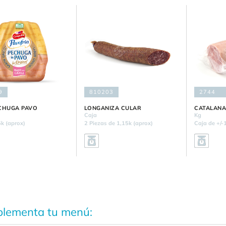
9
810203
2744
CHUGA PAVO
LONGANIZA CULAR
CATALAN
Caja
Kg
5k (aprox)
2 Piezas de 1,15k (aprox)
Caja de +/-
lementa tu menú: