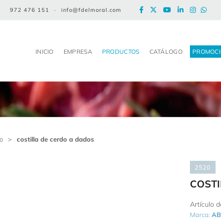
972 476 151
·
info@fdelmoral.com
INICIO
EMPRESA
PRODUCTOS
CATÁLOGO
PROMOCI
co
>
costilla de cerdo a dados
2520
COSTI
Artículo 
Marca:
AB