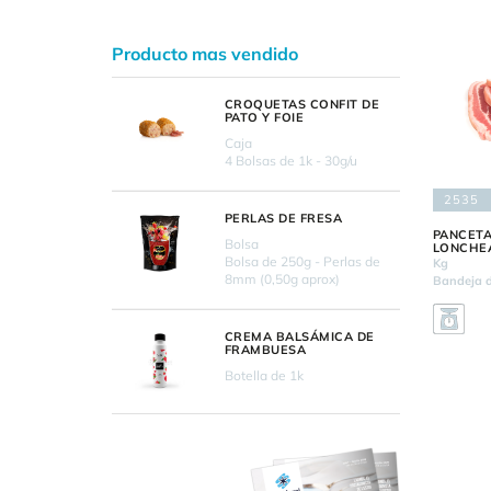
Producto mas vendido
CROQUETAS CONFIT DE
PATO Y FOIE
Caja
4 Bolsas de 1k - 30g/u
2535
PERLAS DE FRESA
PANCETA
Bolsa
LONCHE
Bolsa de 250g - Perlas de
Kg
8mm (0,50g aprox)
Bandeja d
CREMA BALSÁMICA DE
FRAMBUESA
Botella de 1k