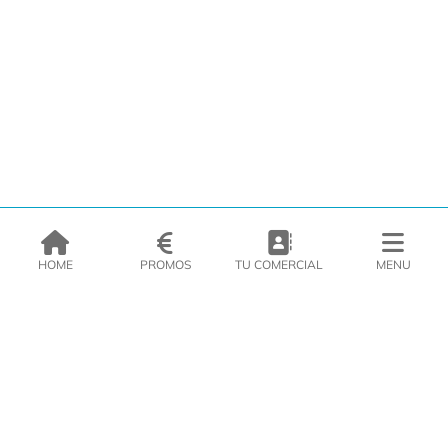
HOME
PROMOS
TU COMERCIAL
MENU
EMPRESA
PRODUCTOS
CATÁLOGOS
INSPIRATE
PRENSA
CONTACTO
DEL MORAL Congelats C/Migdia 3 - 5, 17458 - Fornells de la Selva -
Telf:
972
47
61 51