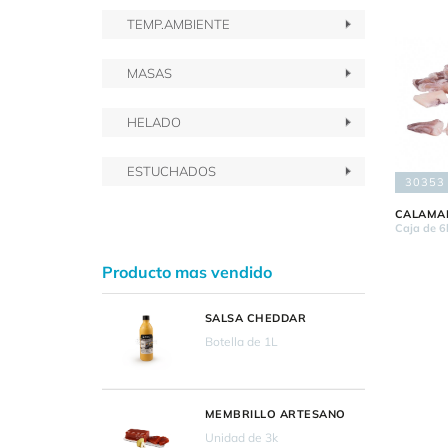
TEMP.AMBIENTE
MASAS
HELADO
ESTUCHADOS
30353
CALAMA
Caja de 6
Producto mas vendido
SALSA CHEDDAR
Botella de 1L
MEMBRILLO ARTESANO
Unidad de 3k