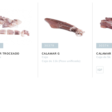
30379
30374
R TROCEADO
CALAMAR G
CALAMAR 
k
Caja
Caja de 5k
Caja de 11k (Peso unificado)