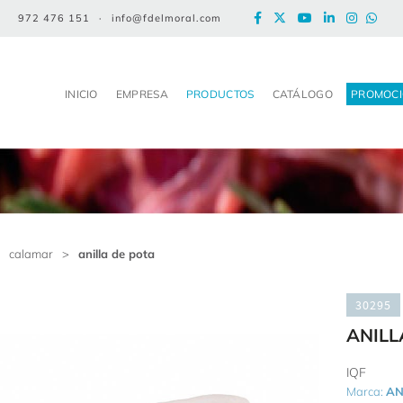
972 476 151
·
info@fdelmoral.com
INICIO
EMPRESA
PRODUCTOS
CATÁLOGO
PROMOCI
calamar
>
anilla de pota
30295
ANILL
IQF
Marca:
AN