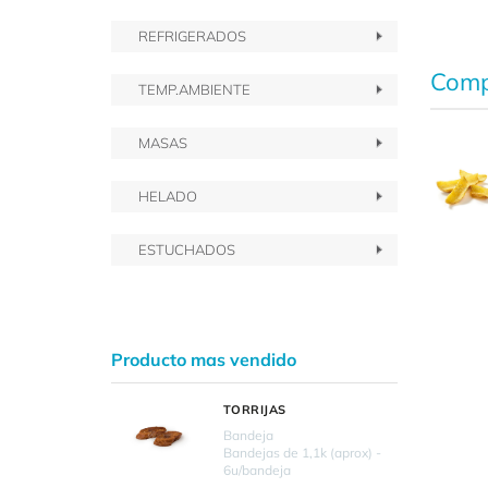
REFRIGERADOS
Comp
TEMP.AMBIENTE
MASAS
HELADO
ESTUCHADOS
Producto mas vendido
TORRIJAS
Bandeja
Bandejas de 1,1k (aprox) -
6u/bandeja