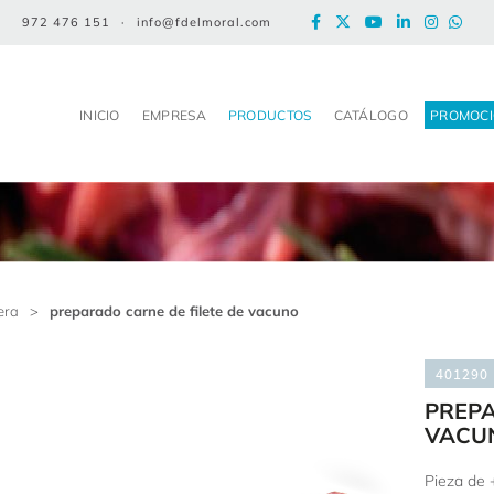
972 476 151
·
info@fdelmoral.com
INICIO
EMPRESA
PRODUCTOS
CATÁLOGO
PROMOCI
era
>
preparado carne de filete de vacuno
401290
PREPA
VACU
Pieza de 