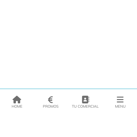
HOME
PROMOS
TU COMERCIAL
MENU
EMPRESA
PRODUCTOS
CATÁLOGOS
INSPIRATE
PRENSA
CONTACTO
DEL MORAL Congelats C/Migdia 3 - 5, 17458 - Fornells de la Selva -
Telf:
972
47
61 51