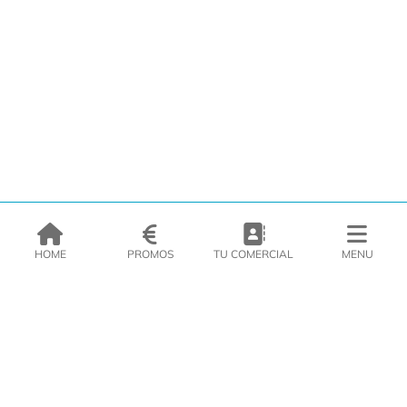
HOME
PROMOS
TU COMERCIAL
MENU
EMPRESA
PRODUCTOS
CATÁLOGOS
INSPIRATE
PRENSA
CONTACTO
DEL MORAL Congelats C/Migdia 3 - 5, 17458 - Fornells de la Selva -
Telf:
972
47
61 51