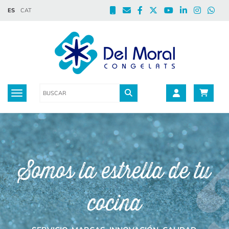
ES
CAT
Toggle navigation
Somos la estrella de tu
cocina