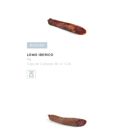
810206
LOMO IBERICO
Kg
Caja de 2 piezas de +/- 1.2k