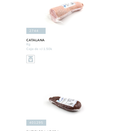
2744
CATALANA
Kg
Caja de +/-1.50k
401295