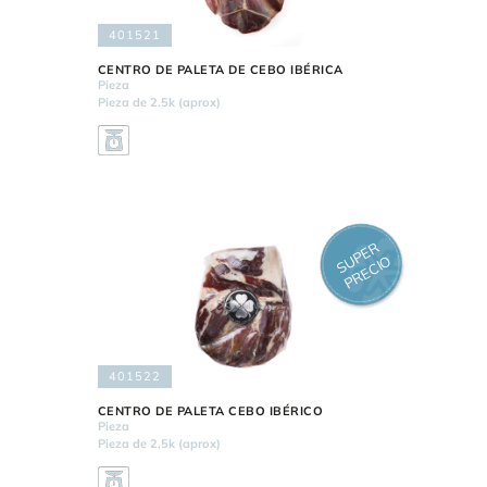
401521
CENTRO DE PALETA DE CEBO IBÉRICA
Pieza
Pieza de 2.5k (aprox)
S
P
E
R
P
R
E
CI
U
O
401522
CENTRO DE PALETA CEBO IBÉRICO
Pieza
Pieza de 2,5k (aprox)