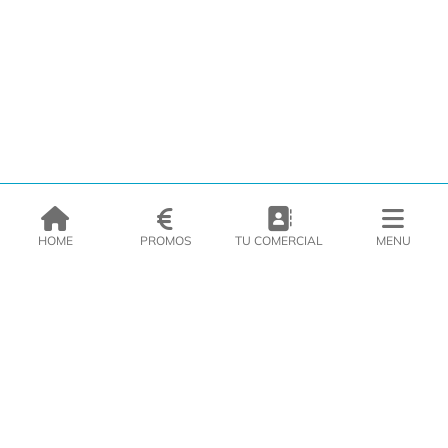
HOME
PROMOS
TU COMERCIAL
MENU
EMPRESA
PRODUCTOS
CATÁLOGOS
INSPIRATE
PRENSA
CONTACTO
DEL MORAL Congelats C/Migdia 3 - 5, 17458 - Fornells de la Selva -
Telf:
972
47
61 51
Zona Clients
|
Cesta
|
Política de cookies
|
Política de