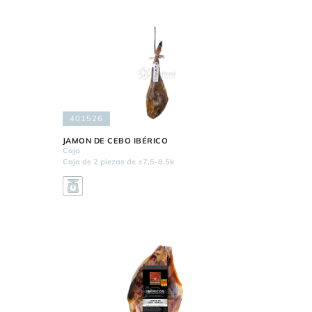
401526
JAMON DE CEBO IBÉRICO
Caja
Caja de 2 piezas de ±7,5-8,5k