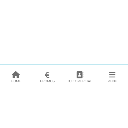
HOME
PROMOS
TU COMERCIAL
MENU
EMPRESA
PRODUCTOS
CATÁLOGOS
INSPIRATE
PRENSA
CONTACTO
DEL MORAL Congelats C/Migdia 3 - 5, 17458 - Fornells de la Selva -
Telf:
972
47
61 51