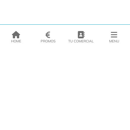
HOME
PROMOS
TU COMERCIAL
MENU
EMPRESA
PRODUCTOS
CATÁLOGOS
INSPIRATE
PRENSA
CONTACTO
DEL MORAL Congelats C/Migdia 3 - 5, 17458 - Fornells de la Selva -
Telf:
972
47
61 51
Zona Clients
|
Cesta
|
Política de cookies
|
Política de
privacidad
|
Aviso legal
|
Aviso Imágenes
|
Redes Sociales
DISEÑO WEB
VITI