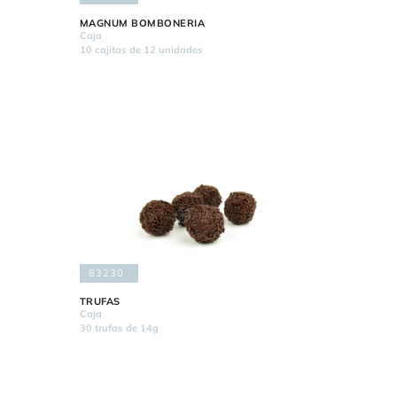
MAGNUM BOMBONERIA
Caja
10 cajitas de 12 unidades
83230
TRUFAS
Caja
30 trufas de 14g