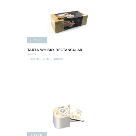
82261
TARTA WHISKY RECTANGULAR
Tarta
Caja de 6u de 1800ml
80335