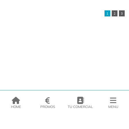
1
2
3
HOME
PROMOS
TU COMERCIAL
MENU
EMPRESA
PRODUCTOS
CATÁLOGOS
INSPIRATE
PRENSA
CONTACTO
DEL MORAL Congelats C/Migdia 3 - 5, 17458 - Fornells de la Selva -