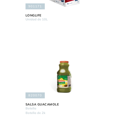
901171
LONGLIFE
Unidad de 10L
820070
SALSA GUACAMOLE
Botella
Botella de 2k