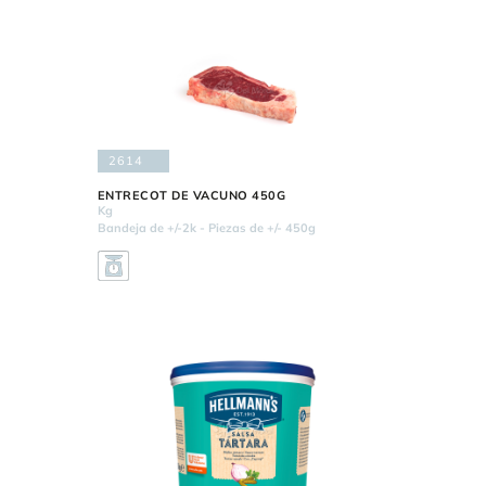
2614
ENTRECOT DE VACUNO 450G
Kg
Bandeja de +/-2k - Piezas de +/- 450g