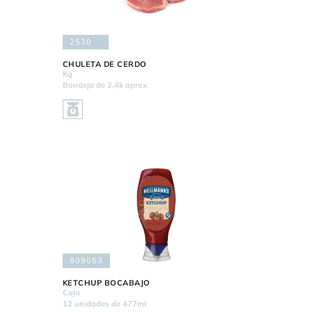
2530
CHULETA DE CERDO
Kg
Bandeja de 2,4k aprox
909053
KETCHUP BOCABAJO
Caja
12 unidades de 477ml