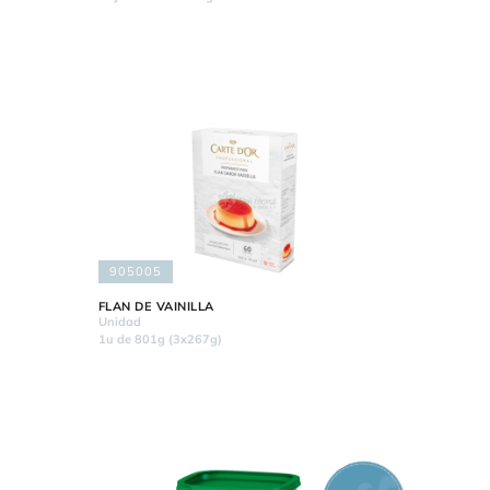
905005
FLAN DE VAINILLA
Unidad
1u de 801g (3x267g)