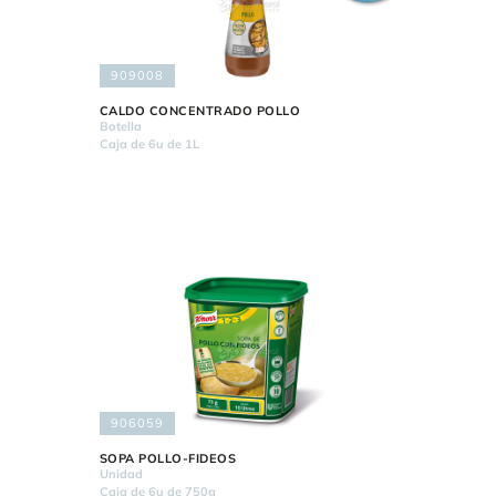
909008
CALDO CONCENTRADO POLLO
Botella
Caja de 6u de 1L
906059
SOPA POLLO-FIDEOS
Unidad
Caja de 6u de 750g