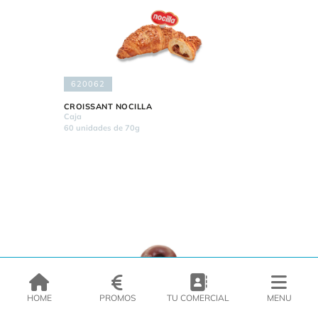
620062
CROISSANT NOCILLA
Caja
60 unidades de 70g
HOME
PROMOS
TU COMERCIAL
MENU
620022