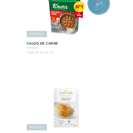
3+1
907000
CALDO DE CARNE
Unidad
Caja de 6u de 1k
905003