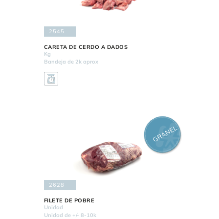
2545
CARETA DE CERDO A DADOS
Kg
Bandeja de 2k aprox
GRANEL
2628
FILETE DE POBRE
Unidad
Unidad de +/- 8-10k