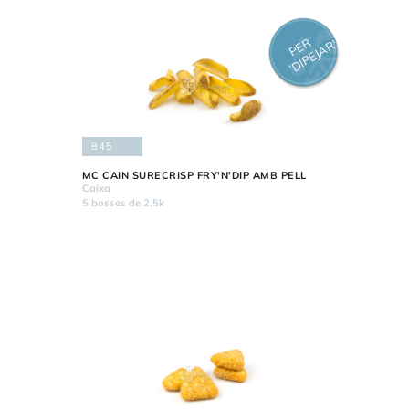
P
E
R
'
DI
P
EJ
A
R'
845
MC CAIN SURECRISP FRY'N'DIP AMB PELL
Caixa
5 bosses de 2,5k