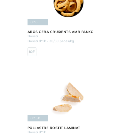
826
AROS CEBA CRUIXENTS AMB PANKO
Bossa
Bossa d'1k - 30/50 peces/kg
825B
POLLASTRE ROSTIT LAMINAT
Bossa d'1k