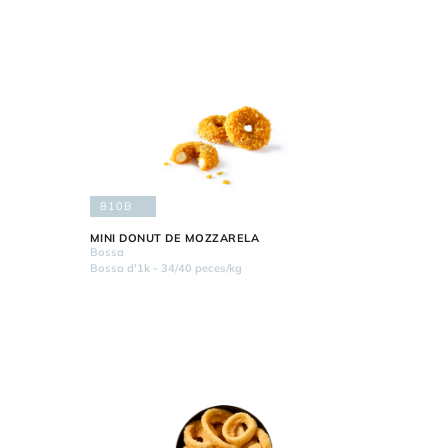
810B
MINI DONUT DE MOZZARELA
Bossa
Bossa d'1k - 34/40 peces/kg