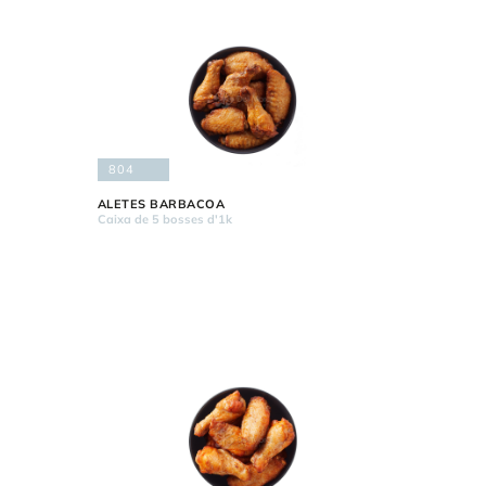
804
ALETES BARBACOA
Caixa de 5 bosses d'1k