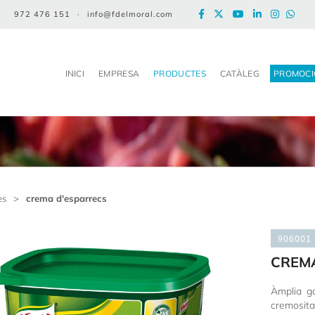
972 476 151
·
info@fdelmoral.com
INICI
EMPRESA
PRODUCTES
CATÀLEG
PROMOCI
es
>
crema d'esparrecs
906001
CREM
Àmplia g
cremositat