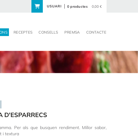
USUARI
0 productes
0,00 €
ONS
RECEPTES
CONSELLS
PREMSA
CONTACTE
A D'ESPARRECS
amma. Per als que busquen rendiment. Millor sabor,
 i textura