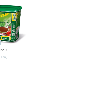
 BOU
e 700g