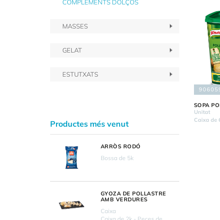
COMPLEMENTS DOLÇOS
MASSES
GELAT
ESTUTXATS
90605
SOPA PO
Unitat
Caixa de 
Productes més venut
ARRÒS RODÓ
Bossa de 5k
GYOZA DE POLLASTRE
AMB VERDURES
Caixa
Caixa de 2k - Peces de