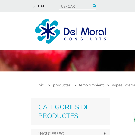
ES
CAT
inici
>
productes
>
temp.ambient
>
sopes i crem
CATEGORIES DE
PRODUCTES
*NOU* FRESC