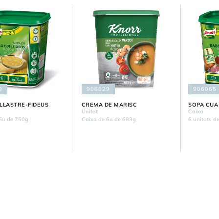
9
906029
906065
LLASTRE-FIDEUS
CREMA DE MARISC
SOPA CUA
Unitat
Caixa
6u de 750g
Caixa de 6u de 683g
6 unitats d