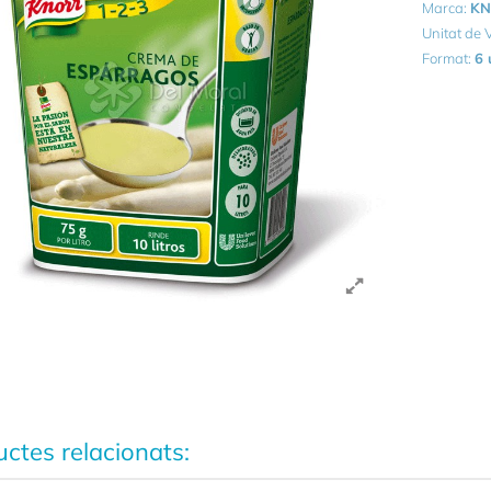
Marca:
K
Unitat de
Format:
6 
ctes relacionats: