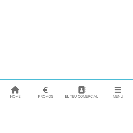
HOME
PROMOS
EL TEU COMERCIAL
MENU
EMPRESA
PRODUCTES
CATÀLEGS
INSPIRA’T
PREMSA
CONTACTE
DEL MORAL Congelats C/Migdia 3 - 5, 17458 - Fornells de la Selva -
Telf:
972
47
61 51