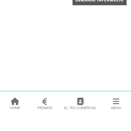
DEMANAR INFORMACIÓ
HOME
PROMOS
EL TEU COMERCIAL
MENU
EMPRESA
PRODUCTES
CATÀLEGS
INSPIRA’T
PREMSA
CONTACTE
DEL MORAL Congelats C/Migdia 3 - 5, 17458 - Fornells de la Selva -