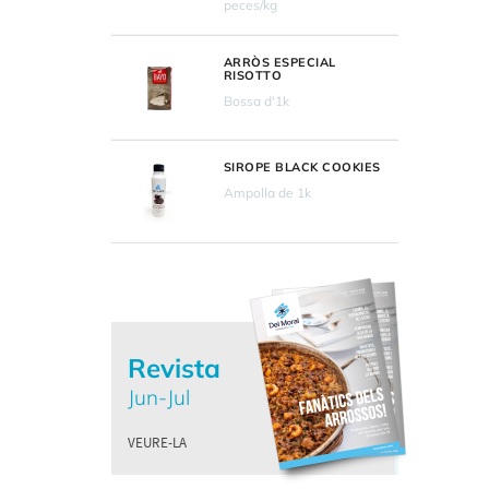
peces/kg
ARRÒS ESPECIAL
RISOTTO
Bossa d'1k
SIROPE BLACK COOKIES
Ampolla de 1k
Revista
Jun-Jul
VEURE-LA