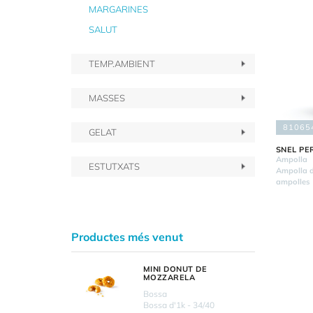
MARGARINES
SALUT
TEMP.AMBIENT
MASSES
81065
GELAT
SNEL PE
Ampolla
ESTUTXATS
Ampolla d
ampolles
Productes més venut
MINI DONUT DE
MOZZARELA
Bossa
Bossa d'1k - 34/40