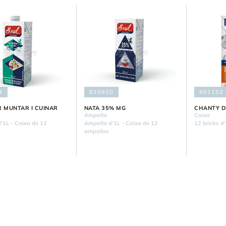
4
810650
901152
R MUNTAR I CUINAR
NATA 35% MG
CHANTY 
Ampolla
Caixa
'1L - Caixa de 12
Ampolla d'1L - Caixa de 12
12 bricks d
ampolles