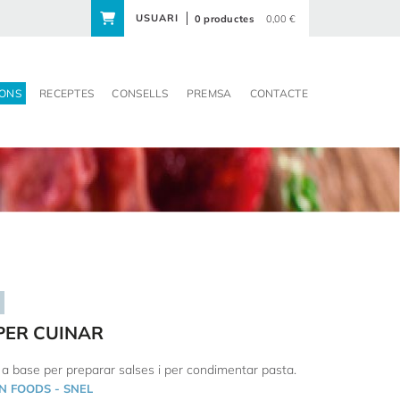
USUARI
0 productes
0,00 €
ONS
RECEPTES
CONSELLS
PREMSA
CONTACTE
PER CUINAR
 a base per preparar salses i per condimentar pasta.
N FOODS - SNEL