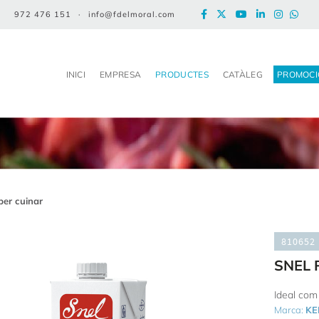
972 476 151
·
info@fdelmoral.com
INICI
EMPRESA
PRODUCTES
CATÀLEG
PROMOCI
per cuinar
810652
SNEL 
Ideal com
Marca:
KE