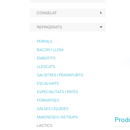
CONGELAT
REFRIGERATS
PERNILS
BACON I LLOM
EMBOTITS
LLESCATS
SALSITXES I FRANKFURTS
ESCALIVATS
ESPECIALITATS I PATES
FORMATGES
SALSES LÍQUIDES
MAIONESES i KETXUPS
Produ
LACTICS