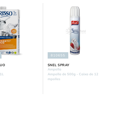
810655
DUO
SNEL SPRAY
Ampolla
'1L
Ampolla de 500g - Caixa de 12
mpolles