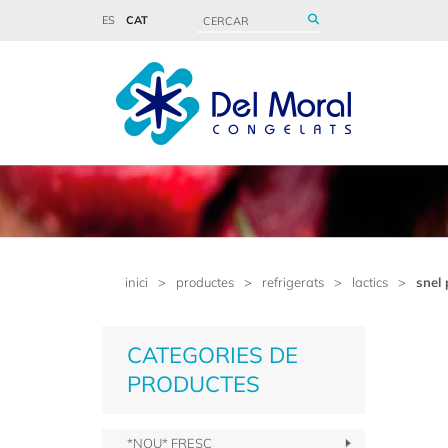
ES
CAT
inici
>
productes
>
refrigerats
>
lactics
>
snel 
CATEGORIES DE
PRODUCTES
*NOU* FRESC