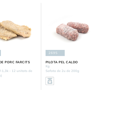
2695
DE PORC FARCITS
PILOTA PEL CALDO
Kg
/-1,3k - 12 unitats de
Safata de 2u de 200g
x)