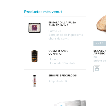
Productes més venut
ENSALADILLA RUSA
AMB TONYINA
Safata 2k
Barrejar bé els ingredients
abans de servir.
2747
ESCALOP
CUIXA D'ANEC
ARREBO
CONFITAT
Kg
Llauna
Safata de 
Llauna de 10 unitats
SIROPE SPECULOOS
Ampolla de 1k