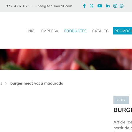
972 476 151
·
info@fdelmoral.com
INICI
EMPRESA
PRODUCTES
CATÀLEG
PROMOCI
os
>
burger meat vacú madurada
2707
BURG
Article 
partir de