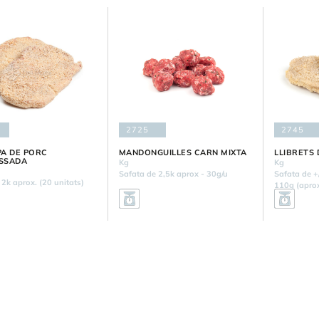
2725
2745
A DE PORC
MANDONGUILLES CARN MIXTA
LLIBRETS 
SSADA
Kg
Kg
Safata de 2,5k aprox - 30g/u
Safata de +
2k aprox. (20 unitats)
110g (apro