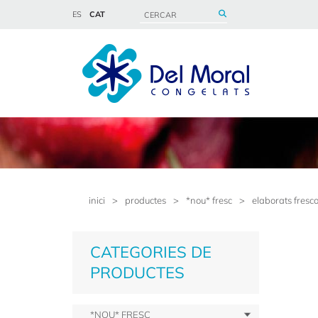
ES
CAT
inici
>
productes
>
*nou* fresc
>
elaborats fresc
CATEGORIES DE
PRODUCTES
*NOU* FRESC