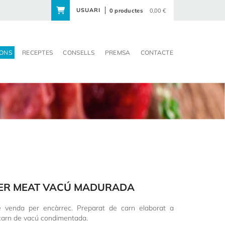
USUARI
0 productes
0,00 €
ONS
RECEPTES
CONSELLS
PREMSA
CONTACTE
ER MEAT VACÚ MADURADA
de venda per encàrrec. Preparat de carn elaborat a
 carn de vacú condimentada.