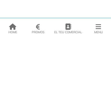
HOME
PROMOS
EL TEU COMERCIAL
MENU
EMPRESA
PRODUCTES
CATÀLEGS
INSPIRA’T
PREMSA
CONTACTE
DEL MORAL Congelats C/Migdia 3 - 5, 17458 - Fornells de la Selva -
Telf:
972
47
61 51
Àrea Clients
|
Cistella
|
Política de cookies
|
Política de
privacitat
|
Avís legal
|
Avís Imatges
|
Xarxes Socials
DISSENY WEB
VITI