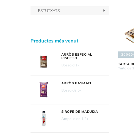
ESTUTXATS
Productes més venut
30060
ARRÒS ESPECIAL
RISOTTO
TARTA R
Bossa d'1k
Tarta de 
ARRÒS BASMATI
Bossa de 5k
SIROPE DE MADUIXA
Ampolla de 1,2k