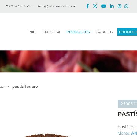
972 476 151
·
info@fdelmoral.com
INICI
EMPRESA
PRODUCTES
CATÀLEG
PROMOCI
tes
>
pastís ferrero
260061
PASTÍ
Pastís de 
Marca:
AN