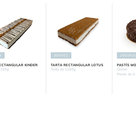
4
300602
260062
ECTANGULAR KINDER
TARTA RECTANGULAR LOTUS
PASTÍS M
1150g
Tarta de 1150g
Unitat
Pastís de 2