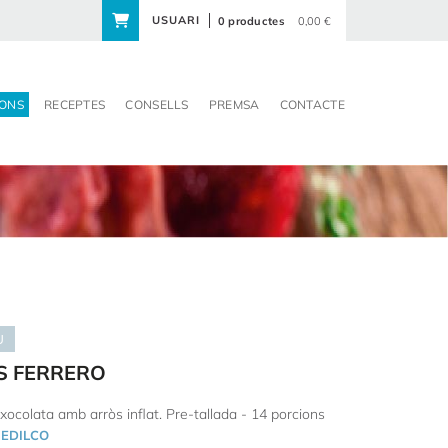
USUARI
0 productes
0,00 €
ONS
RECEPTES
CONSELLS
PREMSA
CONTACTE
U
S FERRERO
xocolata amb arròs inflat. Pre-tallada - 14 porcions
EDILCO