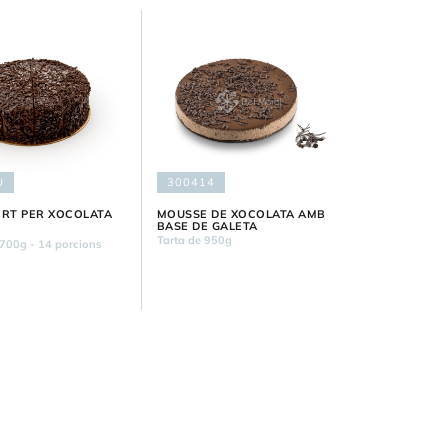
U
300414
ORT PER XOCOLATA
MOUSSE DE XOCOLATA AMB
BASE DE GALETA
Tarta de 950g
.700g - 14 porcions