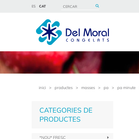
ES
CAT
inici
>
productes
>
masses
>
pa
>
pa minute
CATEGORIES DE
PRODUCTES
*NOU* FRESC