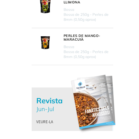
LLIMONA
Bossa
Bossa de 250g - Perles de
8mm (0,50g aprox)
PERLES DE MANGO-
MARACUIÀ
Bossa
Bossa de 250g - Perles de
8mm (0,50g aprox)
Revista
Jun-Jul
VEURE-LA