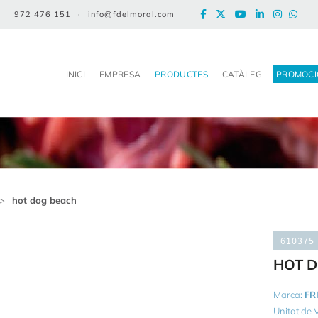
972 476 151
·
info@fdelmoral.com
INICI
EMPRESA
PRODUCTES
CATÀLEG
PROMOCI
>
hot dog beach
610375
HOT 
Marca:
FR
Unitat de