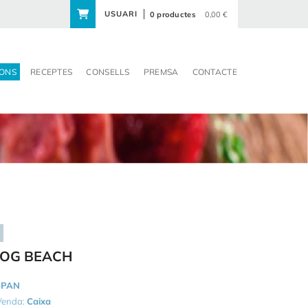
USUARI
0 productes
0,00 €
ONS
RECEPTES
CONSELLS
PREMSA
CONTACTE
DOG BEACH
IPAN
 Venda:
Caixa