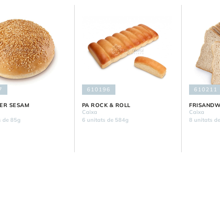
7
610196
610211
ER SESAM
PA ROCK & ROLL
FRISANDW
Caixa
Caixa
s de 85g
6 unitats de 584g
8 unitats d