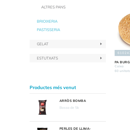
ALTRES PANS
BRIOIXERIA
PASTISSERIA
GELAT
61024
ESTUTXATS
PA BURG
Caixa
60 unitat
Productes més venut
ARRÒS BOMBA
Bossa de 5k
PERLES DE LLIMA-