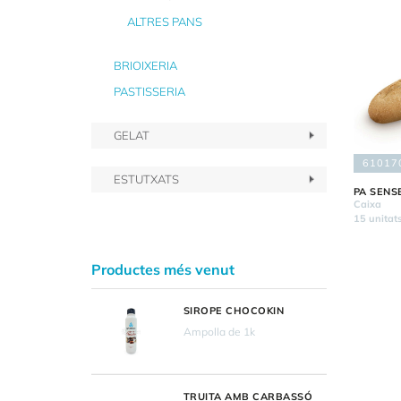
ALTRES PANS
BRIOIXERIA
PASTISSERIA
GELAT
61017
ESTUTXATS
PA SENS
Caixa
15 unitat
Productes més venut
SIROPE CHOCOKIN
Ampolla de 1k
TRUITA AMB CARBASSÓ