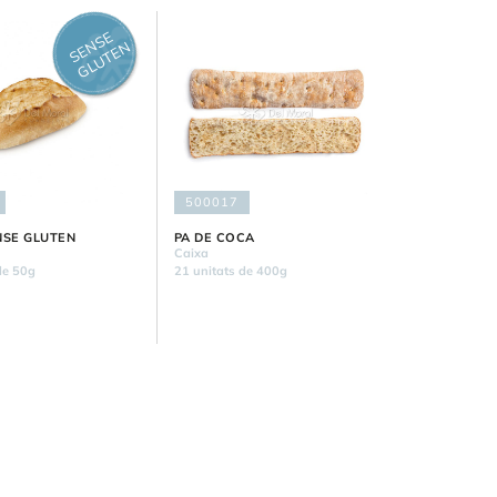
S
E
S
E
G
L
U
T
E
N
N
500017
NSE GLUTEN
PA DE COCA
Caixa
de 50g
21 unitats de 400g