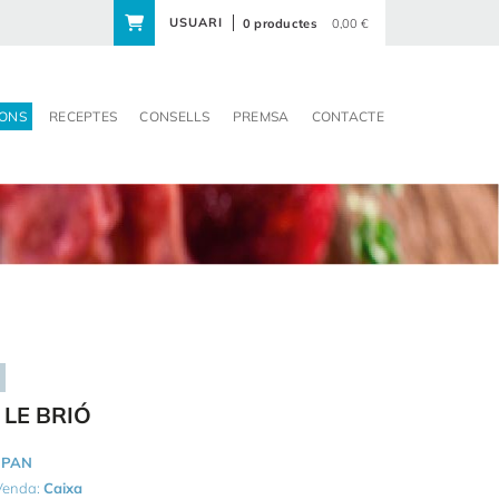
USUARI
0 productes
0,00 €
ONS
RECEPTES
CONSELLS
PREMSA
CONTACTE
 LE BRIÓ
IPAN
 Venda:
Caixa