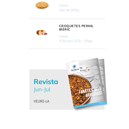
Caixa
10u de 800g
CROQUETES PERNIL
IBÈRIC
Caixa
4 Bosses d'1k - 30g/u
Revista
Jun-Jul
VEURE-LA