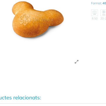
Format:
40
8.50
20-
ctes relacionats: