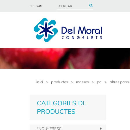
ES
CAT
inici
>
productes
>
masses
>
pa
>
altres pans
CATEGORIES DE
PRODUCTES
*NOU* FRESC