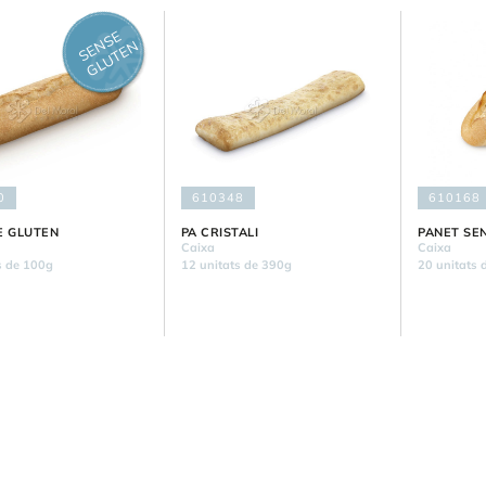
S
E
S
E
G
L
U
T
E
N
N
0
610348
610168
E GLUTEN
PA CRISTALI
PANET SE
Caixa
Caixa
s de 100g
12 unitats de 390g
20 unitats 