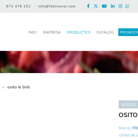
972 476 151
·
info@fdelmoral.com
INICI
EMPRESA
PRODUCTES
CATÀLEG
PROMOCI
>
osito le brió
610302
OSITO
Marca:
FR
Unitat de