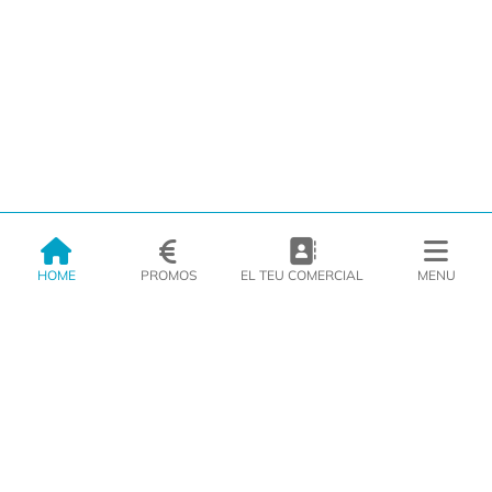
HOME
PROMOS
EL TEU COMERCIAL
MENU
EMPRESA
PRODUCTES
CATÀLEGS
INSPIRA’T
PREMSA
CONTACTE
Compromís de servei
Perquè volem ser el proveïdor de confiança dels nostres clients, el
nostre compromís amb ells és el d'oferir sempre un servei excel·lent en
tot moment.