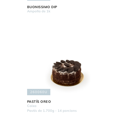
BUONISSIMO DIP
Ampolla de 1k
260060U
PASTÍS OREO
Caixa
Pastís de 1.700g - 14 porcions