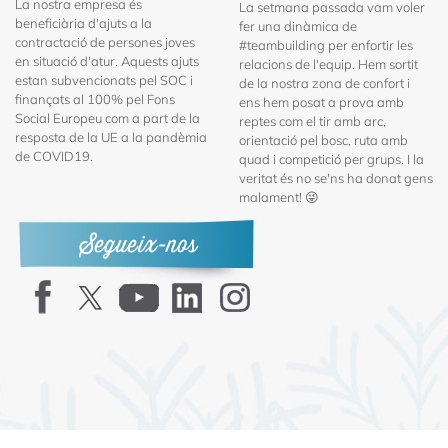
La nostra empresa és
La setmana passada vam voler
beneficiària d'ajuts a la
fer una dinàmica de
contractació de persones joves
#teambuilding per enfortir les
en situació d'atur. Aquests ajuts
relacions de l'equip. Hem sortit
estan subvencionats pel SOC i
de la nostra zona de confort i
finançats al 100% pel Fons
ens hem posat a prova amb
Social Europeu com a part de la
reptes com el tir amb arc,
resposta de la UE a la pandèmia
orientació pel bosc, ruta amb
de COVID19.
quad i competició per grups. I la
veritat és no se'ns ha donat gens
malament! 😜