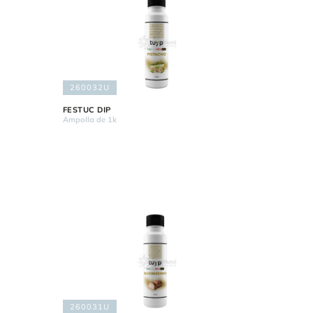
260032U
FESTUC DIP
Ampolla de 1k
260031U