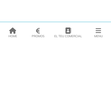
HOME
PROMOS
EL TEU COMERCIAL
MENU
EMPRESA
PRODUCTES
CATÀLEGS
INSPIRA’T
PREMSA
CONTACTE
DEL MORAL Congelats C/Migdia 3 - 5, 17458 - Fornells de la Selva -
Telf:
972
47
61 51
Àrea Clients
|
Cistella
|
Política de cookies
|
Política de
privacitat
|
Avís legal
|
Avís Imatges
|
Xarxes Socials
DISSENY WEB
VITI