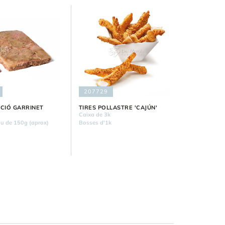
207729
CIÓ GARRINET
TIRES POLLASTRE 'CAJÚN'
Caixa de 3k
5u de 150g (aprox)
Bosses d'1k