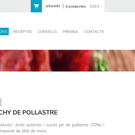
USUARI
0 productes
0,00 €
ONS
RECEPTES
CONSELLS
PREMSA
CONTACTE
CHY DE POLLASTRE
són'. Amb autèntic i sucós pit de pollastre (70%) i
empanat de blat de moro.