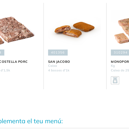
4
401356
310294
COSTELLA PORC
SAN JACOBO
MONOPOR
Caixa
Kg
 d'1,5k
4 bosses d'1k
Caixa de 2
lementa el teu menú: