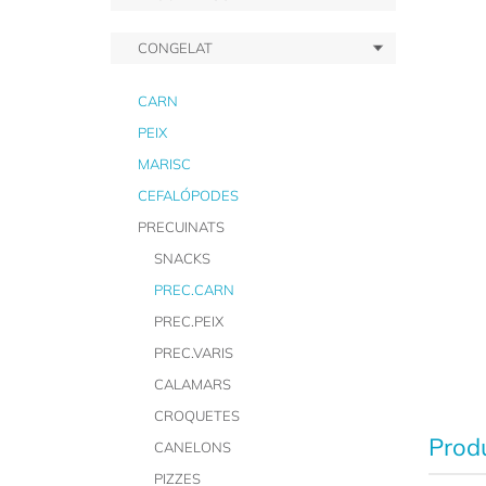
CONGELAT
CARN
PEIX
MARISC
CEFALÓPODES
PRECUINATS
SNACKS
PREC.CARN
PREC.PEIX
PREC.VARIS
CALAMARS
CROQUETES
Produ
CANELONS
PIZZES