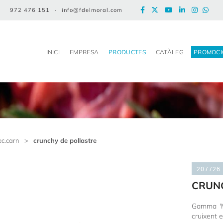
972 476 151
·
info@fdelmoral.com
INICI
EMPRESA
PRODUCTES
CATÀLEG
PROMOCI
ec.carn
>
crunchy de pollastre
207726
CRUN
Gamma 'Me
cruixent 