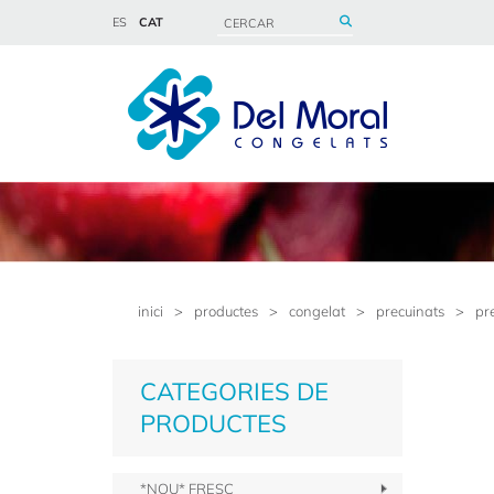
ES
CAT
inici
>
productes
>
congelat
>
precuinats
>
pr
CATEGORIES DE
PRODUCTES
*NOU* FRESC