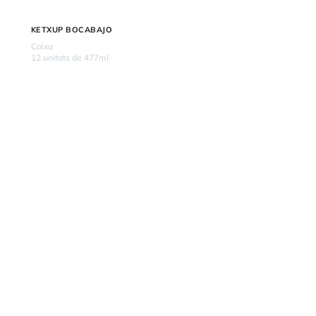
KETXUP BOCABAJO
Caixa
12 unitats de 477ml