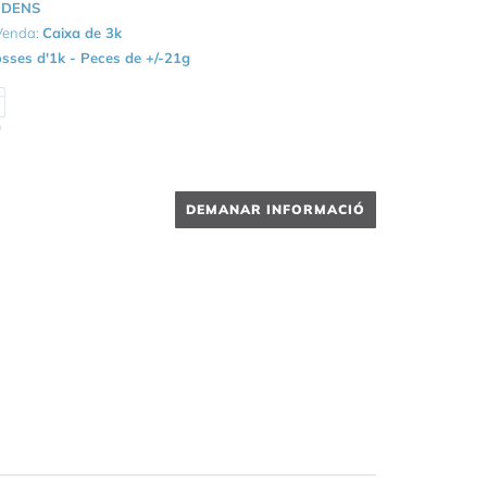
DENS
 Venda:
Caixa de 3k
sses d'1k - Peces de +/-21g
0
DEMANAR INFORMACIÓ