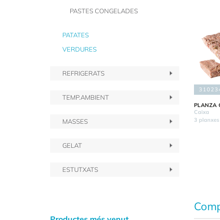
PASTES CONGELADES
PATATES
VERDURES
REFRIGERATS
31023
TEMP.AMBIENT
PLANZA 
Caixa
3 planxes
MASSES
GELAT
ESTUTXATS
Comp
Productes més venut