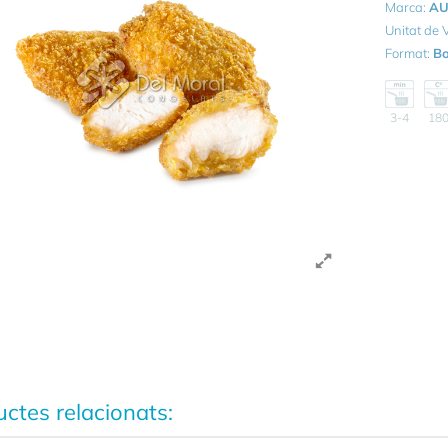
Marca:
AU
Unitat de
Format:
Bo
3-4
18
ctes relacionats: