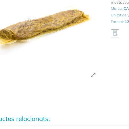
mostassa,
Marca:
CA
Unitat de
Format:
12
ctes relacionats: