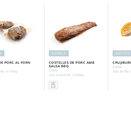
3
810512
207701
DE PORC AL FORN
COSTELLES DE PORC AMB
CRUJIBUR
SALSA BBQ
Caixa
Caixa
 de +/-750g
30u de 90-
12u al buit de +/-600g