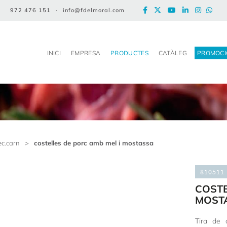
972 476 151
·
info@fdelmoral.com
INICI
EMPRESA
PRODUCTES
CATÀLEG
PROMOCI
ec.carn
>
costelles de porc amb mel i mostassa
810511
COSTE
MOST
Tira de 