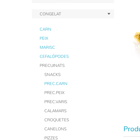
CONGELAT
CARN
PEIX
MARISC
CEFALÓPODES
PRECUINATS
SNACKS
PREC.CARN
PREC.PEIX
PREC.VARIS
CALAMARS
CROQUETES
Produ
CANELONS
PIZZES