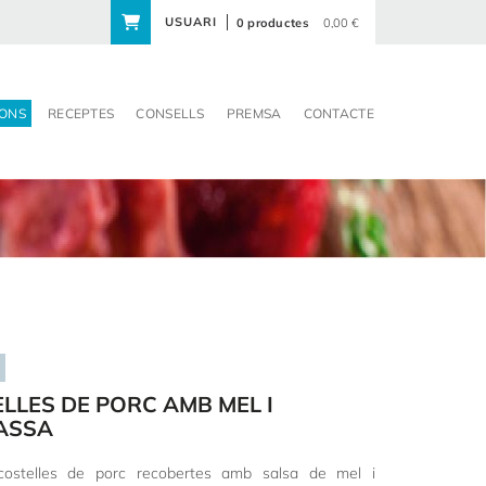
USUARI
0 productes
0,00 €
ONS
RECEPTES
CONSELLS
PREMSA
CONTACTE
LLES DE PORC AMB MEL I
ASSA
costelles de porc recobertes amb salsa de mel i