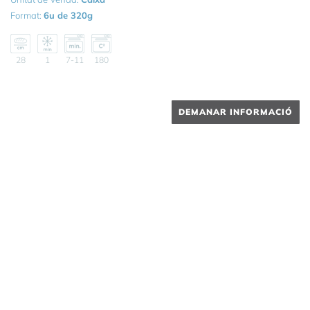
Format:
6u de 320g
28
1
7-11
180
DEMANAR INFORMACIÓ