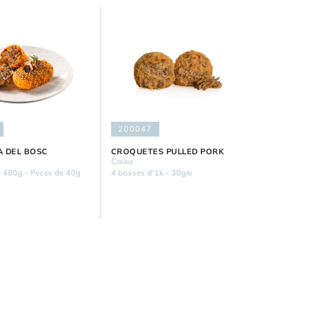
200047
 DEL BOSC
CROQUETES PULLED PORK
Caixa
e 480g - Peces de 40g
4 bosses d'1k - 30g/u