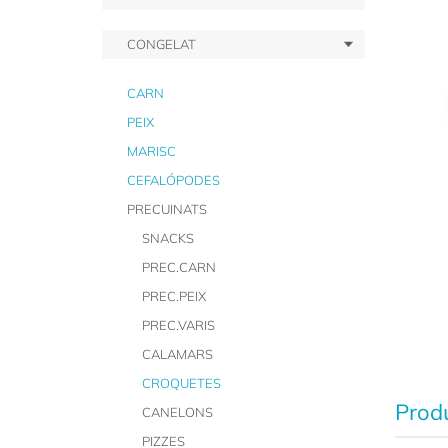
CONGELAT
CARN
PEIX
MARISC
CEFALÓPODES
PRECUINATS
SNACKS
PREC.CARN
PREC.PEIX
PREC.VARIS
CALAMARS
CROQUETES
Produ
CANELONS
PIZZES