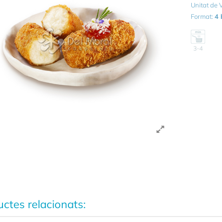
Unitat de
Format:
4 
3-4
ctes relacionats: