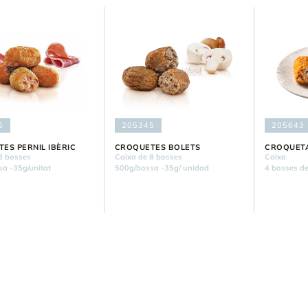
5
205345
205643
ES PERNIL IBÈRIC
CROQUETES BOLETS
CROQUETA
8 bosses
Caixa de 8 bosses
Caixa
a -35g/unitat
500g/bossa -35g/ unidad
4 bosses d