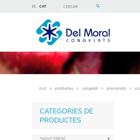
ES
CAT
inici
>
productes
>
congelat
>
precuinats
>
cr
CATEGORIES DE
PRODUCTES
*NOU* FRESC