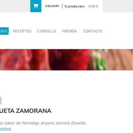
USUARI
0 productes
0,00 €
ONS
RECEPTES
CONSELLS
PREMSA
CONTACTE
UETA ZAMORANA
s sabor de formatge anyenc zamorà d'ovella.
DENS