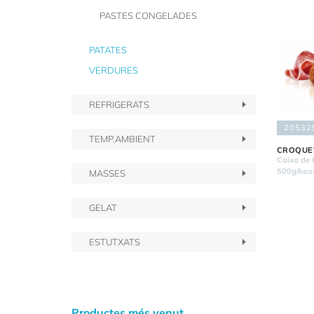
PASTES CONGELADES
PATATES
VERDURES
REFRIGERATS
20532
TEMP.AMBIENT
CROQUET
Caixa de 
500g/boss
MASSES
GELAT
ESTUTXATS
Productes més venut