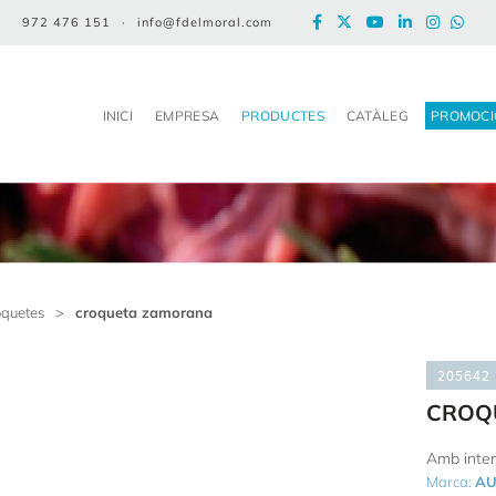
972 476 151
·
info@fdelmoral.com
INICI
EMPRESA
PRODUCTES
CATÀLEG
PROMOCI
oquetes
>
croqueta zamorana
205642
CROQ
Amb inten
Marca:
AU