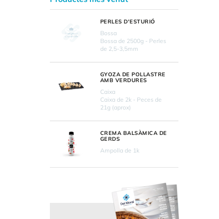
PERLES D'ESTURIÓ
Bossa
Bossa de 2500g - Perles
de 2,5-3,5mm
GYOZA DE POLLASTRE
AMB VERDURES
Caixa
Caixa de 2k - Peces de
21g (aprox)
CREMA BALSÀMICA DE
GERDS
Ampolla de 1k