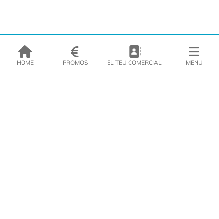
HOME
PROMOS
EL TEU COMERCIAL
MENU
EMPRESA
PRODUCTES
CATÀLEGS
INSPIRA’T
PREMSA
CONTACTE
DEL MORAL Congelats C/Migdia 3 - 5, 17458 - Fornells de la Selva -
Telf:
972
47
61 51
Àrea Clients
|
Cistella
|
Política de cookies
|
Política de
privacitat
|
Avís legal
|
Avís Imatges
|
Xarxes Socials
DISSENY WEB
VITI