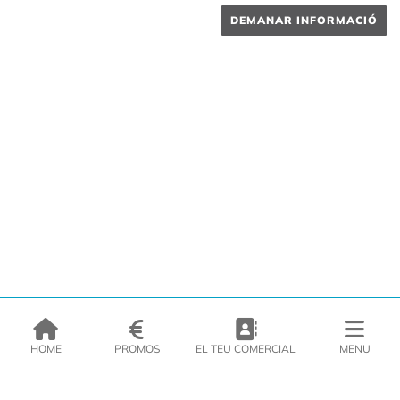
DEMANAR INFORMACIÓ
HOME
PROMOS
EL TEU COMERCIAL
MENU
EMPRESA
PRODUCTES
CATÀLEGS
INSPIRA’T
PREMSA
CONTACTE