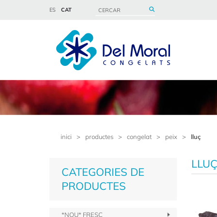
ES
CAT
inici
>
productes
>
congelat
>
peix
>
lluç
LLU
CATEGORIES DE
PRODUCTES
*NOU* FRESC