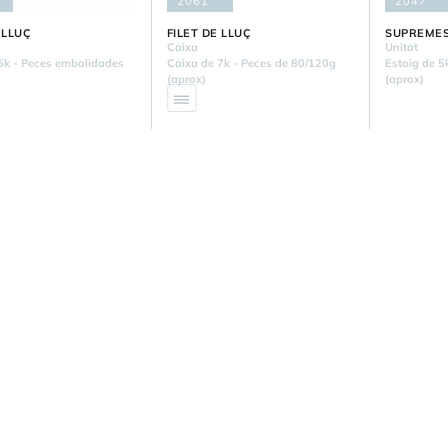
2061
2047
 LLUÇ
FILET DE LLUÇ
SUPREMES
Caixa
Unitat
5k - Peces embolidades
Caixa de 7k - Peces de 80/120g
Estoig de 5
(aprox)
(aprox)