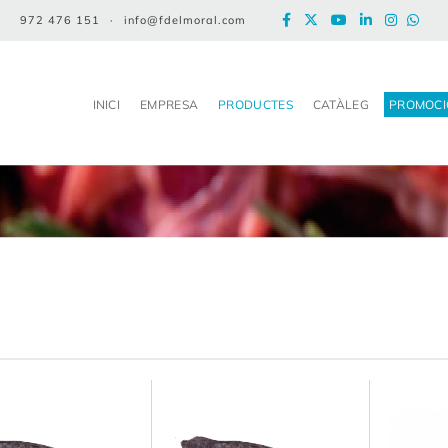
972 476 151
·
info@fdelmoral.com
INICI
EMPRESA
PRODUCTES
CATÀLEG
PROMOCI
Ç