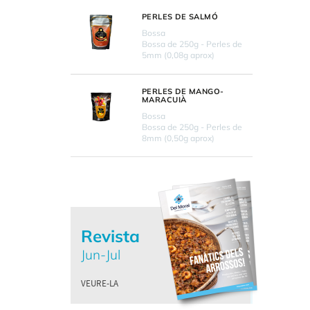
PERLES DE SALMÓ
Bossa
Bossa de 250g - Perles de
5mm (0,08g aprox)
PERLES DE MANGO-
MARACUIÀ
Bossa
Bossa de 250g - Perles de
8mm (0,50g aprox)
Revista
Jun-Jul
VEURE-LA