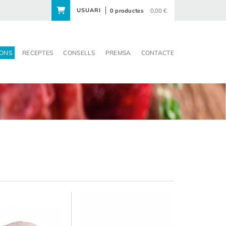
USUARI
0 productes
0,00 €
ONS
RECEPTES
CONSELLS
PREMSA
CONTACTE