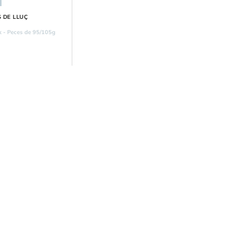
 DE LLUÇ
k - Peces de 95/105g