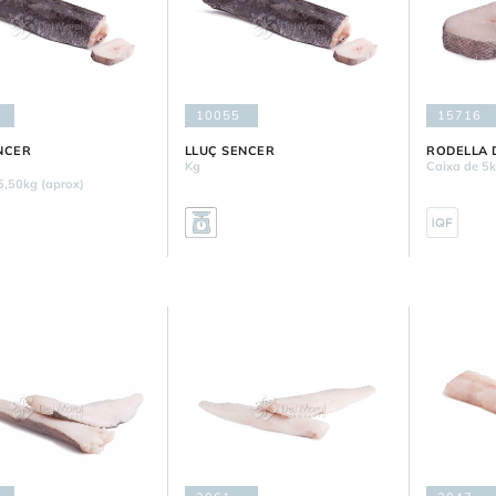
10055
15716
NCER
LLUÇ SENCER
RODELLA 
Kg
Caixa de 5
5,50kg (aprox)