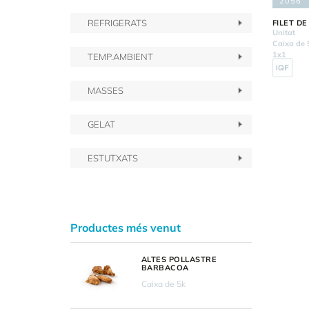
2056
REFRIGERATS
FILET DE
Unitat
Caixa de 
1x1
TEMP.AMBIENT
MASSES
GELAT
ESTUTXATS
Productes més venut
ALTES POLLASTRE
BARBACOA
Caixa de 5k