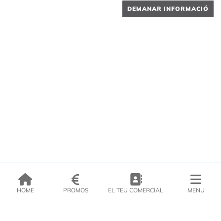
DEMANAR INFORMACIÓ
HOME
PROMOS
EL TEU COMERCIAL
MENU
EMPRESA
PRODUCTES
CATÀLEGS
INSPIRA’T
PREMSA
CONTACTE