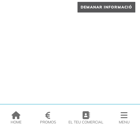
DEMANAR INFORMACIÓ
HOME
PROMOS
EL TEU COMERCIAL
MENU
EMPRESA
PRODUCTES
CATÀLEGS
INSPIRA’T
PREMSA
CONTACTE