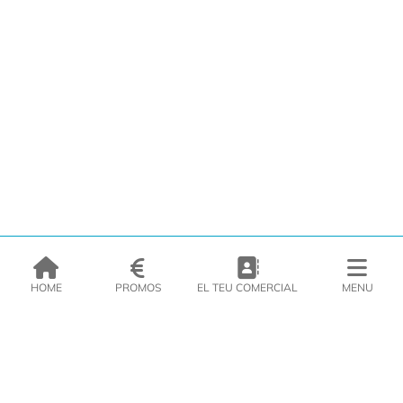
HOME
PROMOS
EL TEU COMERCIAL
MENU
EMPRESA
PRODUCTES
CATÀLEGS
INSPIRA’T
PREMSA
CONTACTE
DEL MORAL Congelats C/Migdia 3 - 5, 17458 - Fornells de la Selva -
Telf:
972
47
61 51