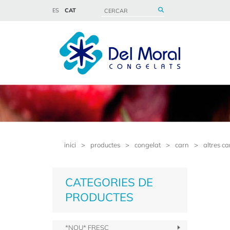
ES
CAT
inici
>
productes
>
congelat
>
carn
>
altres ca
CATEGORIES DE
PRODUCTES
*NOU* FRESC