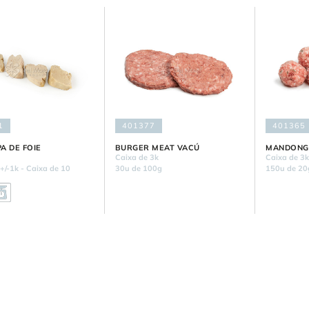
1
401377
401365
A DE FOIE
BURGER MEAT VACÚ
MANDONG
Caixa de 3k
Caixa de 3
+/-1k - Caixa de 10
30u de 100g
150u de 20