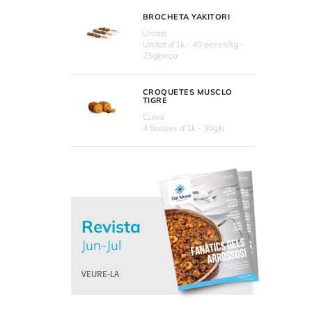
BROCHETA YAKITORI
Unitat
Unitat d'1k - 40 peces/kg -
25g/peça
CROQUETES MUSCLO
TIGRE
Caixa
4 Bosses d'1k - 30g/u
Revista
Jun-Jul
VEURE-LA