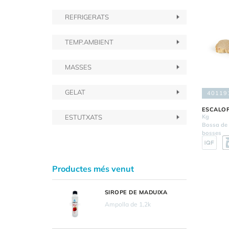
REFRIGERATS
TEMP.AMBIENT
MASSES
GELAT
40119
ESCALOP
Kg
ESTUTXATS
Bossa de 
bosses
Productes més venut
SIROPE DE MADUIXA
Ampolla de 1,2k