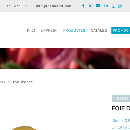
972 476 151
·
info@fdelmoral.com
INICI
EMPRESA
PRODUCTES
CATÀLEG
PROMOCI
rns
>
foie d'ànec
401190
FOIE 
Marca:
DE
Unitat de