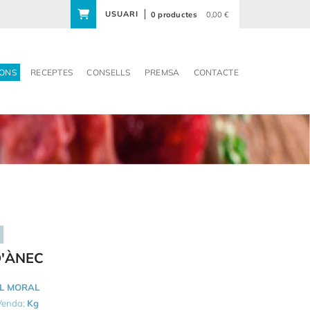
USUARI
0 productes
0,00 €
ONS
RECEPTES
CONSELLS
PREMSA
CONTACTE
D'ÀNEC
L MORAL
 Venda:
Kg