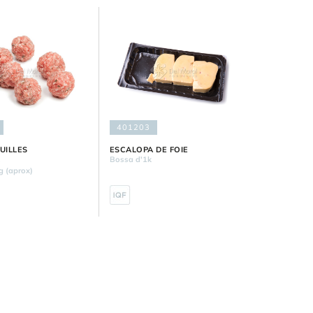
401203
UILLES
ESCALOPA DE FOIE
k
Bossa d'1k
g (aprox)