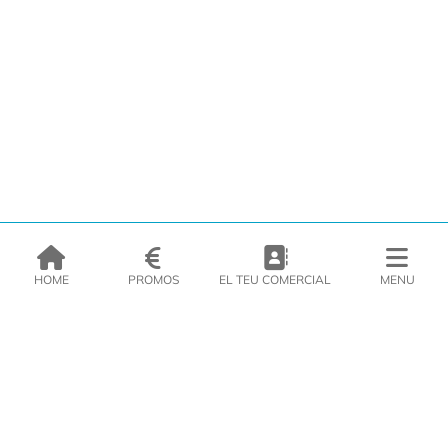
HOME
PROMOS
EL TEU COMERCIAL
MENU
EMPRESA
PRODUCTES
CATÀLEGS
INSPIRA’T
PREMSA
CONTACTE
DEL MORAL Congelats C/Migdia 3 - 5, 17458 - Fornells de la Selva -
Telf:
972
47
61 51