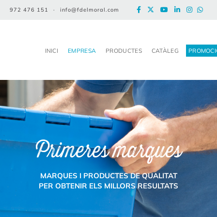
972 476 151
·
info@fdelmoral.com
INICI
EMPRESA
PRODUCTES
CATÀLEG
PROMOCI
Primeres marques
MARQUES I PRODUCTES DE QUALITAT
PER OBTENIR ELS MILLORS RESULTATS