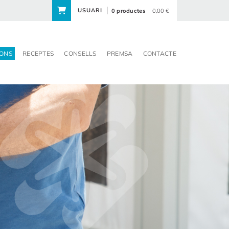
USUARI
0 productes
0,00 €
ONS
RECEPTES
CONSELLS
PREMSA
CONTACTE