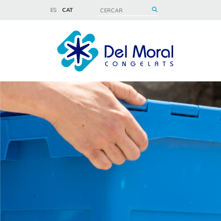
ES
CAT