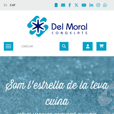
ES
CAT
Toggle navigation
Som l'estrella de la teva
cuina