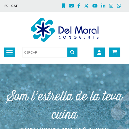
ES
CAT
Toggle navigation
Som l'estrella de la teva
cuina