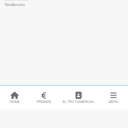
Tendències
HOME
PROMOS
EL TEU COMERCIAL
MENU
EMPRESA
PRODUCTES
CATÀLEGS
INSPIRA’T
PREMSA
CONTACTE
DEL MORAL Congelats C/Migdia 3 - 5, 17458 - Fornells de la Selva -
Telf:
972
47
61 51