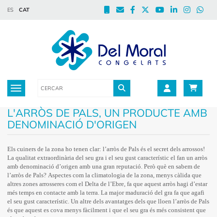
ES
CAT
Toggle navigation
L'ARRÒS DE PALS, UN PRODUCTE AMB
DENOMINACIÓ D'ORIGEN
Els cuiners de la zona ho tenen clar: l’arròs de Pals és el secret dels arrossos!
La qualitat extraordinària del seu gra i el seu gust característic el fan un arròs
amb denominació d’origen amb una gran reputació. Però què en sabem de
l’arròs de Pals? Aspectes com la climatologia de la zona, menys càlida que
altres zones arrosseres com el Delta de l’Ebre, fa que aquest arròs hagi d’estar
més temps en contacte amb la terra. La major maduració del gra fa que agafi
el seu gust característic. Un altre dels avantatges dels que lloen l’arròs de Pals
és que aquest es cova menys fàcilment i que el seu gra és més consistent que