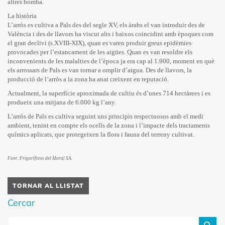
altres bomba.
La història
L’arròs es cultiva a Pals des del segle XV, els àrabs el van introduir des de
València i des de llavors ha viscut alts i baixos coincidint amb èpoques com
el gran declivi (s.XVIII-XIX), quan es varen produir greus epidèmies
provocades per l’estancament de les aigües. Quan es van resoldre els
inconvenients de les malalties de l’època ja era cap al 1.900, moment en què
els arrossars de Pals es van tornar a omplir d’aigua. Des de llavors, la
producció de l’arròs a la zona ha anat creixent en reputació.
Actualment, la superfície aproximada de cultiu és d’unes 714 hectàrees i es
produeix una mitjana de 6.000 kg l’any.
L’arròs de Pals es cultiva seguint uns principis respectuosos amb el medi
ambient, tenint en compte els ocells de la zona i l’impacte dels tractaments
químics aplicats, que protegeixen la flora i fauna del terreny cultivat.
Font: Frigoríficos del Moral SA.
TORNAR AL LLISTAT
cercar