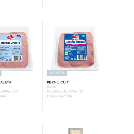
810279
PALETA
PERNIL CUIT
Caixa
e 500g - 26
6 safates de 500g - 16
fata
Llesques/safata