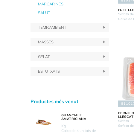
81024
MARGARINES
FUET LL
SALUT
Safata de
Caixa de 
TEMP.AMBIENT
MASSES
GELAT
ESTUTXATS
Productes més venut
81101
PERNIL 
GUANCIALE
LLESCAT
AMATRICIANA
Safata
Kg
Safata de
Caixa de 4 unitats de