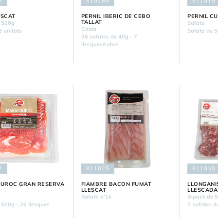
6
810268
811015
ESCAT
PERNIL IBERIC DE CEBO
PERNIL C
TALLAT
 500g
Safata
Caixa
8 unitats
Safata de 5
26 safates de 40g - 7
llesques/sobre
7
811025
811030
DUROC GRAN RESERVA
FIAMBRE BACON FUMAT
LLONGANI
LLESCAT
LLESCADA
Safata d'1k
Bipack de 
 500g - 26 llesques
2 safates 