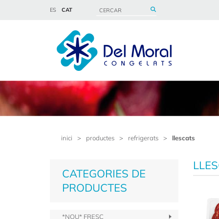
ES
CAT
inici
>
productes
>
refrigerats
>
llescats
LLES
CATEGORIES DE
PRODUCTES
*NOU* FRESC