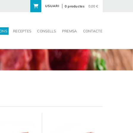
USUARI
0 productes
0,00 €
ONS
RECEPTES
CONSELLS
PREMSA
CONTACTE