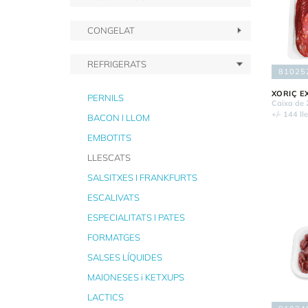
CONGELAT
REFRIGERATS
81025
XORIÇ E
PERNILS
Caixa de 
+/- 144 ll
BACON I LLOM
EMBOTITS
LLESCATS
SALSITXES I FRANKFURTS
ESCALIVATS
ESPECIALITATS I PATES
FORMATGES
SALSES LÍQUIDES
MAIONESES i KETXUPS
LACTICS