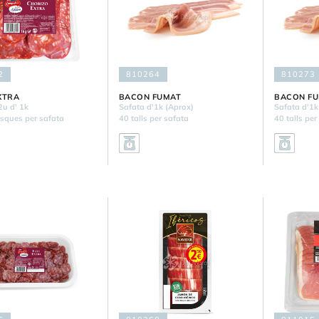
2
810264
810273
XTRA
BACON FUMAT
BACON F
2u d' 1k
Safata d'1k (Aprox)
Safata d'1k
esques per safata
40 talls per safata
40 talls per