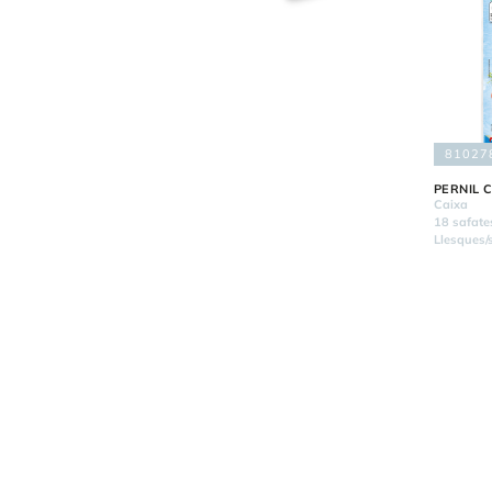
81027
PERNIL C
Caixa
18 safate
Llesques/