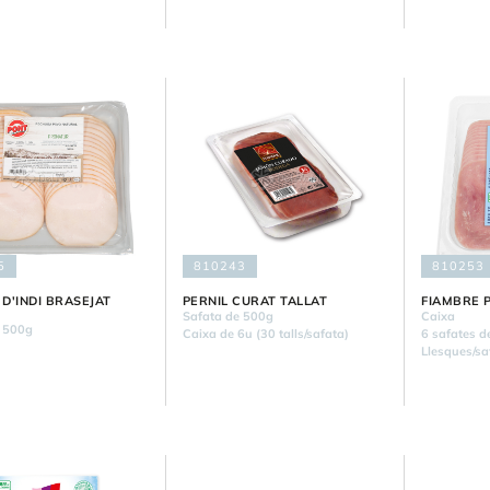
5
810243
810253
 D'INDI BRASEJAT
PERNIL CURAT TALLAT
FIAMBRE 
Safata de 500g
Caixa
 500g
Caixa de 6u (30 talls/safata)
6 safates d
Llesques/sa