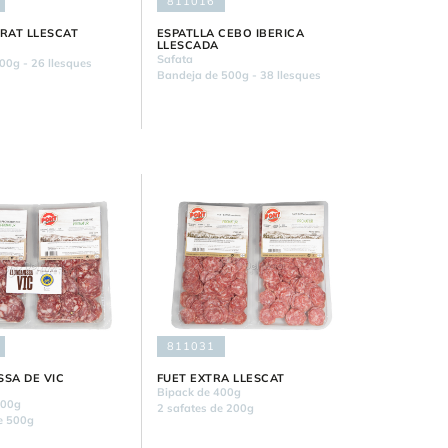
811016
URAT LLESCAT
ESPATLLA CEBO IBERICA
LLESCADA
Safata
00g - 26 llesques
Bandeja de 500g - 38 llesques
811031
SSA DE VIC
FUET EXTRA LLESCAT
Bipack de 400g
500g
2 safates de 200g
de 500g