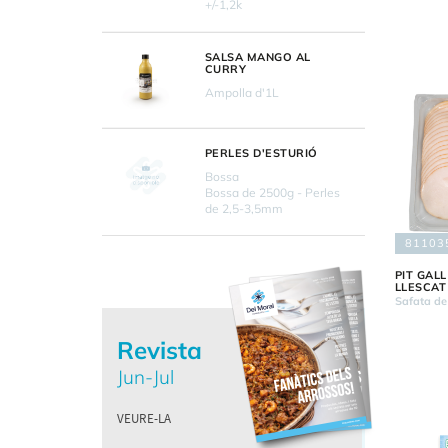
+/-1,2k
SALSA MANGO AL
CURRY
Ampolla d'1L
PERLES D'ESTURIÓ
Bossa
Bossa de 2500g - Perles
de 2,5-3,5mm
81103
PIT GALL
LLESCAT
Safata de
Revista
Jun-Jul
VEURE-LA