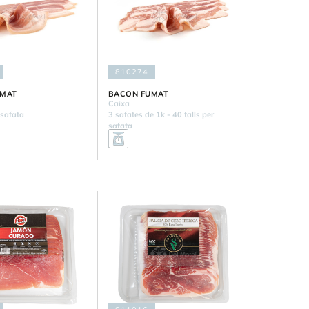
810274
UMAT
BACON FUMAT
Caixa
 safata
3 safates de 1k - 40 talls per
safata