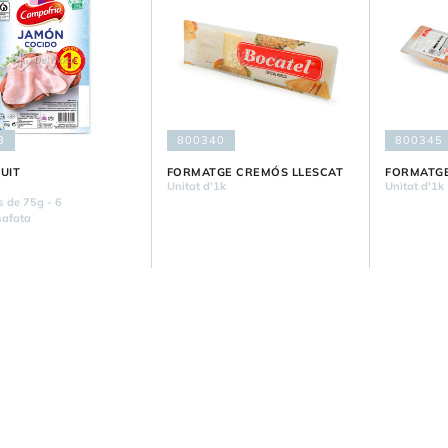
8
800340
800345
UIT
FORMATGE CREMÓS LLESCAT
FORMATGE
Unitat d'1k
Unitat d'1k
s de 75g - 6
safata