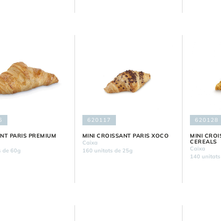
6
620117
620128
NT PARIS PREMIUM
MINI CROISSANT PARIS XOCO
MINI CROI
CEREALS
Caixa
Caixa
s de 60g
160 unitats de 25g
140 unitats