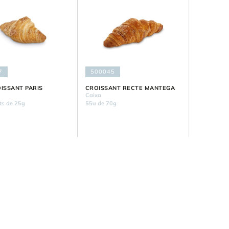
7
500045
OISSANT PARIS
CROISSANT RECTE MANTEGA
Caixa
ts de 25g
55u de 70g