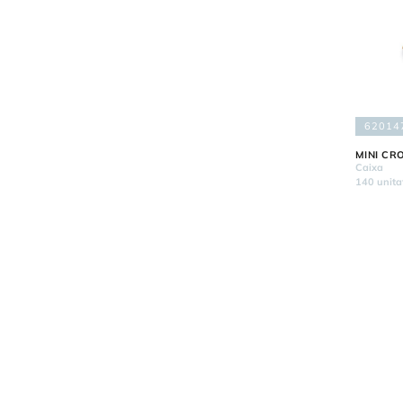
62014
MINI CR
Caixa
140 unita