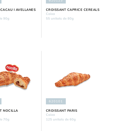
620123
 CACAU I AVELLANES
CROISSANT CAPRICE CEREALS
Caixa
de 90g
55 unitats de 80g
620101
T NOCILLA
CROISSANT PARIS
Caixa
de 70g
125 unitats de 60g