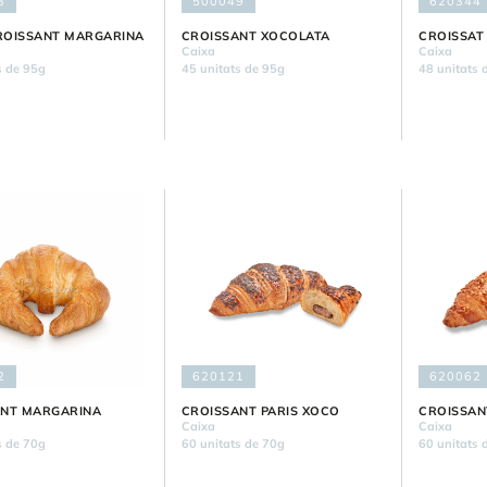
3
500049
620344
ROISSANT MARGARINA
CROISSANT XOCOLATA
CROISSAT
Caixa
Caixa
s de 95g
45 unitats de 95g
48 unitats 
2
620121
620062
ANT MARGARINA
CROISSANT PARIS XOCO
CROISSAN
Caixa
Caixa
s de 70g
60 unitats de 70g
60 unitats 