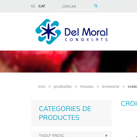
ES
CAT
inici
>
productes
>
masses
>
brioixeria
>
crois
CROI
CATEGORIES DE
PRODUCTES
*NOU* FRESC