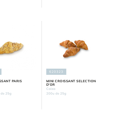
620323
SSANT PARIS
MINI CROISSANT SELECTION
D'OR
Caixa
 de 25g
200u de 25g