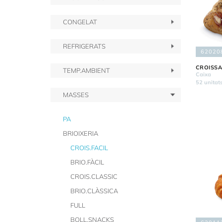
CONGELAT
REFRIGERATS
62020
CROISSA
TEMP.AMBIENT
Caixa
52 unitat
MASSES
PA
BRIOIXERIA
CROIS.FACIL
BRIO.FÀCIL
CROIS.CLASSIC
BRIO.CLÀSSICA
FULL
BOLL.SNACKS