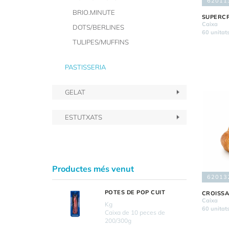
62011
BRIO.MINUTE
SUPERC
Caixa
DOTS/BERLINES
60 unitat
TULIPES/MUFFINS
PASTISSERIA
GELAT
ESTUTXATS
Productes més venut
62013
POTES DE POP CUIT
CROISS
Caixa
Kg
60 unitat
Caixa de 10 peces de
200/300g