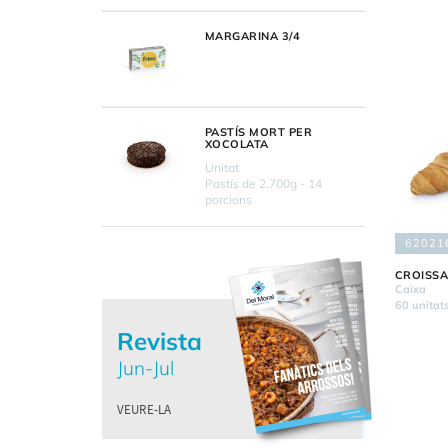
MARGARINA 3/4
PASTÍS MORT PER
XOCOLATA
Unitat
Pastís de 2.700g - 14
porcions
62021
CROISSA
Caixa
60 unitat
Revista
Jun-Jul
VEURE-LA