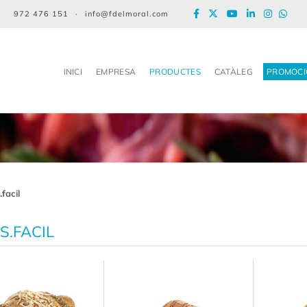
972 476 151
·
info@fdelmoral.com
INICI
EMPRESA
PRODUCTES
CATÀLEG
PROMOCI
.facil
S.FACIL