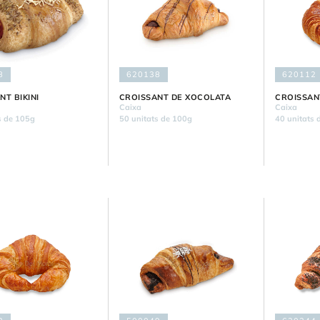
8
620138
620112
NT BIKINI
CROISSANT DE XOCOLATA
CROISSAN
Caixa
Caixa
s de 105g
50 unitats de 100g
40 unitats 