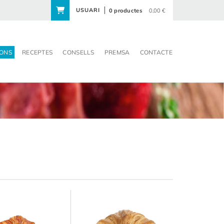
USUARI
0 productes
0,00 €
ONS
RECEPTES
CONSELLS
PREMSA
CONTACTE