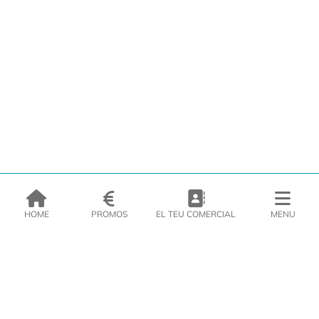
HOME
PROMOS
EL TEU COMERCIAL
MENU
EMPRESA
PRODUCTES
CATÀLEGS
INSPIRA’T
PREMSA
CONTACTE
DEL MORAL Congelats C/Migdia 3 - 5, 17458 - Fornells de la Selva -
Telf:
972
47
61 51