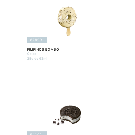
67809
FILIPINOS BOMBÓ
Caixa
28u de 62ml
64101