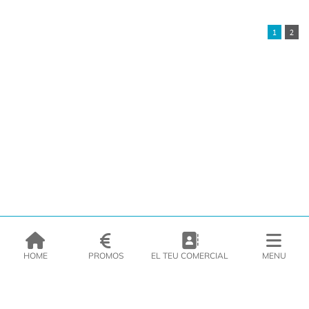
1
2
HOME
PROMOS
EL TEU COMERCIAL
MENU
EMPRESA
PRODUCTES
CATÀLEGS
INSPIRA’T
PREMSA
CONTACTE
DEL MORAL Congelats C/Migdia 3 - 5, 17458 - Fornells de la Selva -