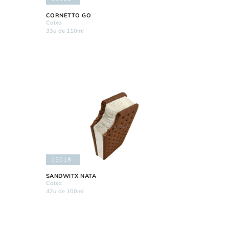
CORNETTO GO
Caixa
33u de 110ml
15018
SANDWITX NATA
Caixa
42u de 100ml