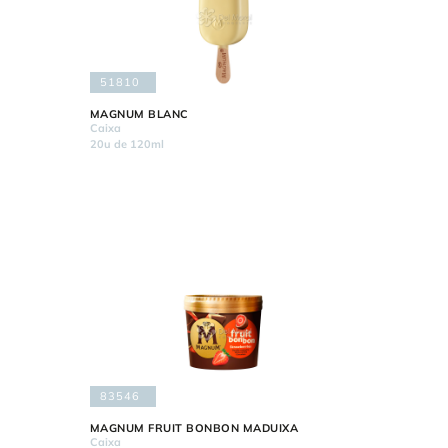
51810
MAGNUM BLANC
Caixa
20u de 120ml
83546
MAGNUM FRUIT BONBON MADUIXA
Caixa