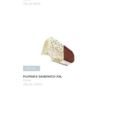
30u de 90ml
59745
FILIPINOS SANDWICH XXL
Caixa
20u de 130ml