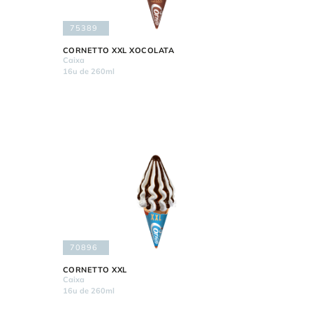
75389
CORNETTO XXL XOCOLATA
Caixa
16u de 260ml
70896
CORNETTO XXL
Caixa
16u de 260ml