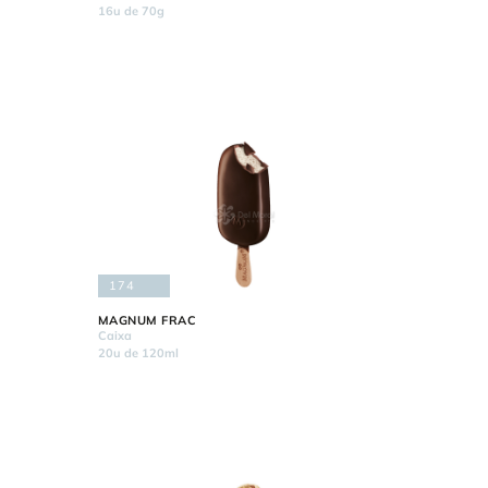
16u de 70g
174
MAGNUM FRAC
Caixa
20u de 120ml