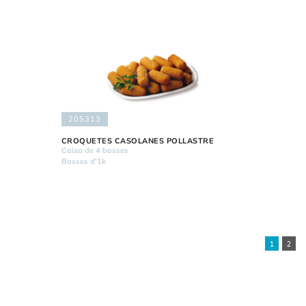
205313
CROQUETES CASOLANES POLLASTRE
Caixa de 4 bosses
Bosses d'1k
1
2