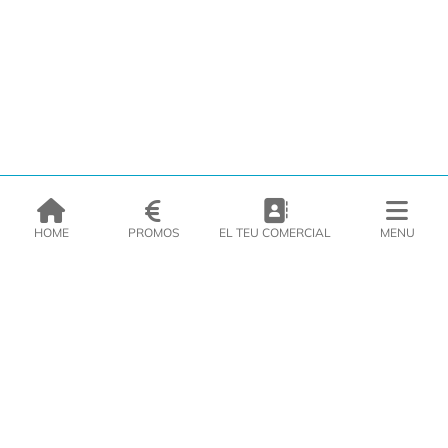
HOME
PROMOS
EL TEU COMERCIAL
MENU
EMPRESA
PRODUCTES
CATÀLEGS
INSPIRA’T
PREMSA
CONTACTE
DEL MORAL Congelats C/Migdia 3 - 5, 17458 - Fornells de la Selva -
Telf:
972
47
61 51
Àrea Clients
|
Cistella
|
Política de cookies
|
Política de