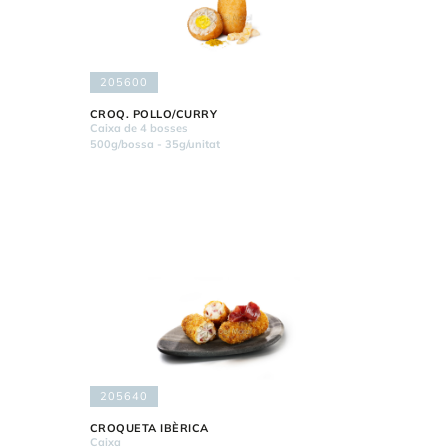
205600
CROQ. POLLO/CURRY
Caixa de 4 bosses
500g/bossa - 35g/unitat
205640
CROQUETA IBÈRICA
Caixa