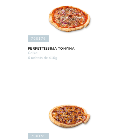
700176
PERFETTISSIMA TONYINA
Caixa
6 unitats de 410g
700159