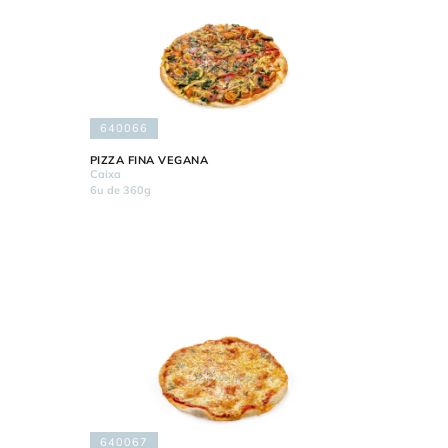
640066
PIZZA FINA VEGANA
Caixa
6u de 360g
640067