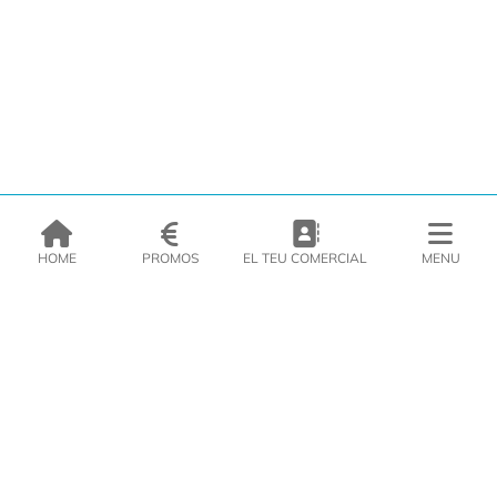
HOME
PROMOS
EL TEU COMERCIAL
MENU
EMPRESA
PRODUCTES
CATÀLEGS
INSPIRA’T
PREMSA
CONTACTE
DEL MORAL Congelats C/Migdia 3 - 5, 17458 - Fornells de la Selva -
Telf:
972
47
61 51
Àrea Clients
|
Cistella
|
Política de cookies
|
Política de