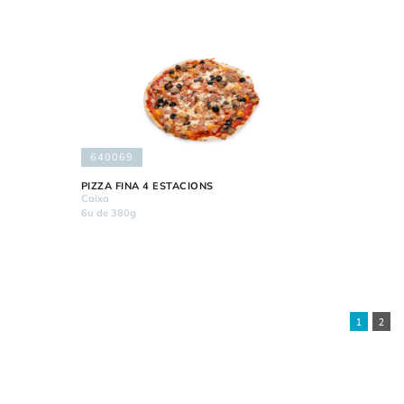
640069
PIZZA FINA 4 ESTACIONS
Caixa
6u de 380g
1
2